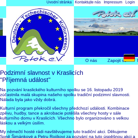
Přeskočit
Úvodní stránka
Kontaktujte nás
Impressum
Login
navigaci
Přeskočit
O nás
Zapojit se
navigaci
Podzimní slavnost v Kraslicích
"Příjemná událost"
Na pozvání kraslického kulturního spolku se 16. listopadu 2019
zúčastnila malá skupina našeho spolku tradiční podzimní slavnosti.
Nálada byla jako vždy dobrá.
Kulturní program překročil všechny předchozí události. Kombinace
zpěvu, hudby, tance a akrobacie potěšila všechny hosty v sále
kulturního domu v Kraslicích. Všechno bylo organizováno s velkou
láskou a velkým úsilím.
My němečtí hosté rádi navštěvujeme tuto tradiční akci. Děkujeme
Soně Šimánkové a Petru Rojíkovi za pozvání na tuto úspěšnou akci a