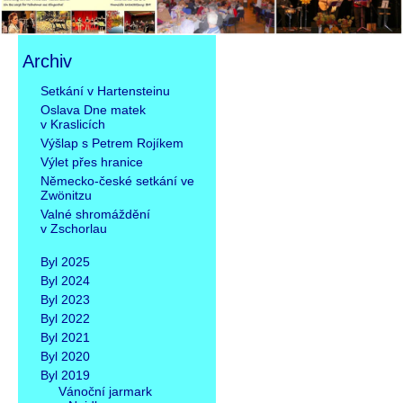
Archiv
Přeskočit
Setkání v Hartensteinu
navigaci
Oslava Dne matek
v Kraslicích
Výšlap s Petrem Rojíkem
Výlet přes hranice
Německo-české setkání ve
Zwönitzu
Valné shromáždění
v Zschorlau
Byl 2025
Byl 2024
Byl 2023
Byl 2022
Byl 2021
Byl 2020
Byl 2019
Vánoční jarmark