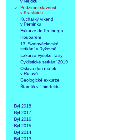
v Nejdku
Podzimní slavnost
v Kraslicích
Kuchařký víkend
v Perninku
Exkurze do Freibergu
Houbaření
13. Svatováclavské
setkání v Ryžovně
Exkurze Vysoké Tatry
Cyklistické setkání 2019
Oslava den matek
v Rotavě
Geologické exkurze
Štamtiš v Thierfeldu
Byl 2018
Byl 2017
Byl 2016
Byl 2015
Byl 2014
Byl 2013