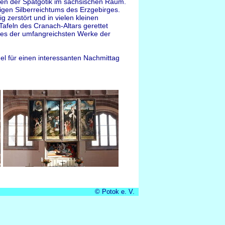
hen der Spätgotik im sächsischen Raum.
igen Silberreichtums des Erzgebirges.
g zerstört und in vielen kleinen
Tafeln des Cranach-Altars gerettet
eines der umfangreichsten Werke der
el für einen interessanten Nachmittag
© Potok e. V.