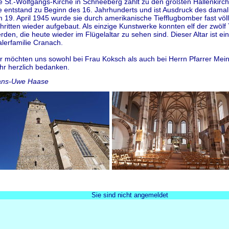
e St.-Wolfgangs-Kirche in Schneeberg zählt zu den größten Hallenkirc
e entstand zu Beginn des 16. Jahrhunderts und ist Ausdruck des damal
 19. April 1945 wurde sie durch amerikanische Tiefflugbomber fast völli
hritten wieder aufgebaut. Als einzige Kunstwerke konnten elf der zwölf 
rden, die heute wieder im Flügelaltar zu sehen sind. Dieser Altar ist 
lerfamilie Cranach.
r möchten uns sowohl bei Frau Koksch als auch bei Herrn Pfarrer Mein
hr herzlich bedanken.
ns-Uwe Haase
Sie sind nicht angemeldet