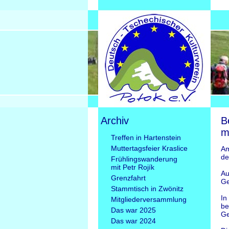
Archiv
B
m
Navigation
Treffen in Hartenstein
überspringen
Muttertagsfeier Kraslice
Am
de
Frühlingswanderung
mit Petr Rojík
Au
Grenzfahrt
Ge
Stammtisch in Zwönitz
In
Mitgliederversammlung
be
Das war 2025
Ge
Das war 2024