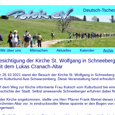
Deutsch-Tschec
Navigation
Wir über uns
Mitmachen
Aktuelles
Kalender
Archiv
überspringen
esichtigung der Kirche St. Wolfgang in Schneeber
it dem Lukas Cranach-Altar
 26.10.2021 stand der Besuch der Kirche St. Wolfgang in Schneebe
m Kulturbund Aue-Schwarzenberg. Diese Veranstaltung fand erfreulich 
f dem Weg zur Kirche informierte Frau Koksch vom Kulturbund bei eine
schichte der Stadt. Selbst anwesende Schneeberger erfuhren dabei N
 der Kirche angekommen, stellte uns Herr Pfarrer Frank Meinel dieses
rühmten Altar vor. In eindrucksvoller Weise spannte er den Bogen von 
genwart.