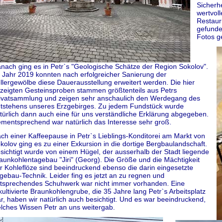
Sicherh
wertvol
Restaur
gefunde
Fotos g
nach ging es in Petr`s "Geologische Schätze der Region Sokolov".
 Jahr 2019 konnten nach erfolgreicher Sanierung der
llergewölbe diese Dauerausstellung erweitert werden. Die hier
zeigten Gesteinsproben stammen größtenteils aus Petrs
ivatsammlung und zeigen sehr anschaulich den Werdegang des
tstehens unseres Erzgebirges. Zu jedem Fundstück wurde
türlich dann auch eine für uns verständliche Erklärung abgegeben.
mentsprechend war natürlich das Interesse sehr groß.
ch einer Kaffeepause in Petr`s Lieblings-Konditorei am Markt von
kolov ging es zu einer Exkursion in die dortige Bergbaulandschaft.
sichtigt wurde von einem Hügel, der ausserhalb der Stadt liegende
aunkohlentagebau "Jiri" (Georg). Die Größe und die Mächtigkeit
r Kohleflöze sind beeindruckend ebenso die darin eingesetzte
gebau-Technik. Leider fing es jetzt an zu regnen und
tsprechendes Schuhwerk war nicht immer vorhanden. Eine
kultivierte Braunkohlengrube, die 35 Jahre lang Petr`s Arbeitsplatz
r, haben wir natürlich auch besichtigt. Und es war beeindruckend,
lches Wissen Petr an uns weitergab.