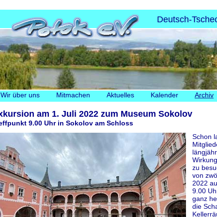
Deutsch-Tschec
Navigation
Wir über uns
Mitmachen
Aktuelles
Kalender
Archiv
überspringen
xkursion am 1. Juli 2022 zum Museum Sokolov
effpunkt 9.00 Uhr in Sokolov am Schloss
Schon l
Mitglie
längjäh
Wirkung
zu besu
von zwö
2022 au
9.00 Uh
ganz he
die Sch
Kellerr