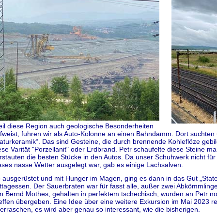
il diese Region auch geologische Besonderheiten
fweist, fuhren wir als Auto-Kolonne an einen Bahndamm. Dort suchten u
aturkeramik“. Das sind Gesteine, die durch brennende Kohleflöze geb
ese Varität "Porzellanit" oder Erdbrand. Petr schaufelte diese Stein
rstauten die besten Stücke in den Autos. Da unser Schuhwerk nicht für 
eses nasse Wetter ausgelegt war, gab es einige Lachsalven.
 ausgerüstet und mit Hunger im Magen, ging es dann in das Gut „St
ttagessen. Der Sauerbraten war für fasst alle, außer zwei Abkömmling
n Bernd Mothes, gehalten in perfektem tschechisch, wurden an Petr 
effen übergeben. Eine Idee über eine weitere Exkursion im Mai 2023 rei
erraschen, es wird aber genau so interessant, wie die bisherigen.