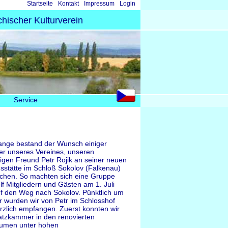
Navigation
Startseite
Kontakt
Impressum
Login
überspringen
hischer Kulturverein
Service
ange bestand der Wunsch einiger
der unseres Vereines, unseren
rigen Freund Petr Rojik an seiner neuen
sstätte im Schloß Sokolov (Falkenau)
chen. So machten sich eine Gruppe
lf Mitgliedern und Gästen am 1. Juli
f den Weg nach Sokolov. Pünktlich um
r wurden wir von Petr im Schlosshof
rzlich empfangen. Zuerst konnten wir
atzkammer in den renovierten
äumen unter hohen