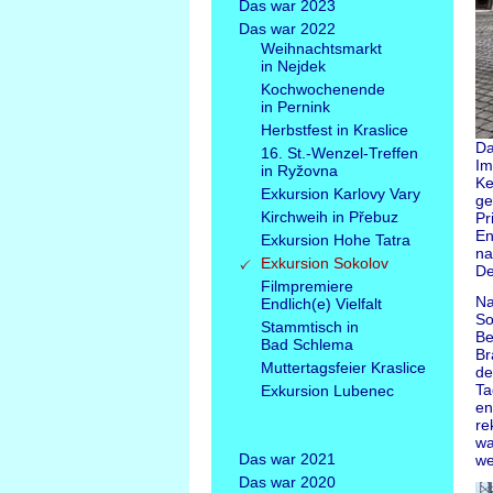
Das war 2023
Das war 2022
Weihnachtsmarkt
in Nejdek
Kochwochenende
in Pernink
Herbstfest in Kraslice
Da
16. St.-Wenzel-Treffen
Im
in Ryžovna
Ke
Exkursion Karlovy Vary
ge
Kirchweih in Přebuz
Pr
En
Exkursion Hohe Tatra
na
Exkursion Sokolov
De
Filmpremiere
Na
Endlich(e) Vielfalt
So
Stammtisch in
Be
Bad Schlema
Br
Muttertagsfeier Kraslice
de
Ta
Exkursion Lubenec
en
re
wa
Das war 2021
we
Das war 2020