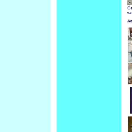
Ge
wa
An