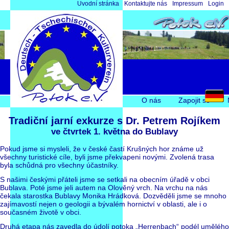
Přeskočit
Úvodní stránka
Kontaktujte nás
Impressum
Login
navigaci
Přeskočit
O nás
Zapojit se
navigaci
Tradiční jarní exkurze s Dr. Petrem Rojíkem
ve čtvrtek 1. května do Bublavy
Pokud jsme si mysleli, že v české častí Krušných hor známe už
všechny turistické cíle, byli jsme překvapeni novými. Zvolená trasa
byla schůdná pro všechny účastníky.
S našimi českými přáteli jsme se setkali na obecním úřadě v obci
Bublava. Poté jsme jeli autem na Olověný vrch. Na vrchu na nás
čekala starostka Bublavy Monika Hrádková. Dozvěděli jsme se mnoho
zajímavostí nejen o geologii a bývalém hornictví v oblasti, ale i o
současném životě v obci.
Druhá etapa nás zavedla do údolí potoka „Herrenbach“ podél umělého