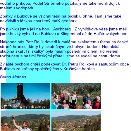
vodního příkopu. Podél Stříbrného potoka jsme také mohli dojít k
malému vodopádu.
Zpátky v Bublově se všichni těšili na piknik u ohně. Tam jsme také
navštívili s láskou navržený malý geopark.
Po pikniku jsme jeli na horu „Aschberg“. Z vyhlídkové věže jsme měli
jsme hezký výhled na Bublavu a Klingenthal až do Halštrovských hor.
Nakonec nás Petr Rojík dovedl k malému skalnatému útesu na české
straně hranice, který byl skutečným vrcholným bodem. Nedaleká
skupina skal „Tři skalky“ byla naším posledním cílem. Po vřelém
rozloučení s našimi českými přáteli jsme se vydali na cestu doma.
Zvláště bychom chtěli poděkovat Dr. Petru Rojíkovi a zástupcům obce
Bublava za krásný společný čas v Krušných horách.
Bernd Mothes