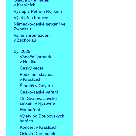
Oslava Dne matek
v Kraslicích
Výšlap s Petrem Rojíkem
Výlet přes hranice
Německo-české setkání ve
Zwönitzu
Valné shromáždění
v Zschorlau
Byl 2025
Vánoční jarmark
v Nejdku
Český večer
Podzimní slavnost
v Kraslicích
Štamtiš v Geyeru
Česko-saské vaření
19. Svatováclavské
setkání v Ryžovně
Houbaření
Výlety po Doupovských
horách
Koncert v Kraslicích
Oslava Dne matek