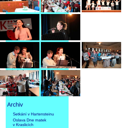
Archiv
Přeskočit
Setkání v Hartensteinu
navigaci
Oslava Dne matek
v Kraslicích