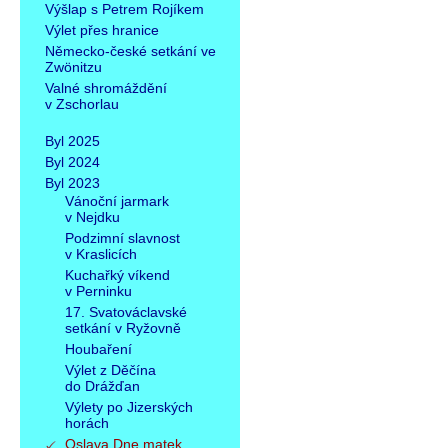
Výšlap s Petrem Rojíkem
Výlet přes hranice
Německo-české setkání ve
Zwönitzu
Valné shromáždění
v Zschorlau
Byl 2025
Byl 2024
Byl 2023
Vánoční jarmark
v Nejdku
Podzimní slavnost
v Kraslicích
Kuchařký víkend
v Perninku
17. Svatováclavské
setkání v Ryžovně
Houbaření
Výlet z Děčína
do Drážďan
Výlety po Jizerských
horách
Oslava Dne matek