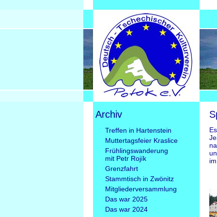
Archiv
S
Navigation
Es
Treffen in Hartenstein
überspringen
Je
Muttertagsfeier Kraslice
na
Frühlingswanderung
un
mit Petr Rojík
im
Grenzfahrt
Stammtisch in Zwönitz
Mitgliederversammlung
Das war 2025
Das war 2024