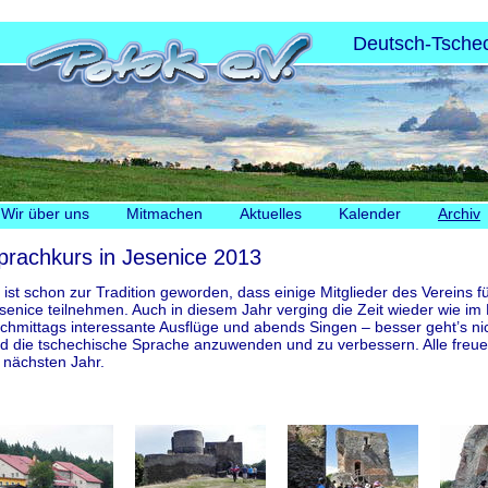
Deutsch-Tschec
Navigation
Wir über uns
Mitmachen
Aktuelles
Kalender
Archiv
überspringen
prachkurs in Jesenice 2013
 ist schon zur Tradition geworden, dass einige Mitglieder des Vereins
senice teilnehmen. Auch in diesem Jahr verging die Zeit wieder wie im 
chmittags interessante Ausflüge und abends Singen – besser geht’s n
d die tschechische Sprache anzuwenden und zu verbessern. Alle freue
 nächsten Jahr.