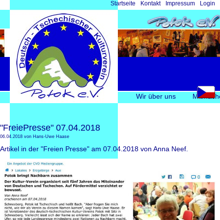
Navigation
Startseite
Kontakt
Impressum
Login
überspringen
Navigation
Wir über uns
Mitmach
überspringen
"FreiePresse" 07.04.2018
06.04.2018
von Hans-Uwe Haase
Artikel in der "Freien Presse" am 07.04.2018 von Anna Neef.