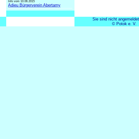
Info vom 10.06.2015
Adieu Bürgerverein Abertamy
Sie sind nicht angemeldet
© Potok e. V.