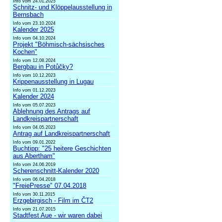
Info vom 24.01.2025
Schnitz- und Klöppelausstellung in
Bernsbach
Info vom 23.10.2024
Kalender 2025
Info vom 04.10.2024
Projekt "Böhmisch-sächsisches
Kochen"
Info vom 12.08.2024
Bergbau in Potůčky?
Info vom 10.12.2023
Krippenausstellung in Lugau
Info vom 01.12.2023
Kalender 2024
Info vom 05.07.2023
Ablehnung des Antrags auf
Landkreispartnerschaft
Info vom 04.05.2023
Antrag auf Landkreispartnerschaft
Info vom 09.01.2022
Buchtipp: "25 heitere Geschichten
aus Abertham"
Info vom 24.06.2019
Scherenschnitt-Kalender 2020
Info vom 06.04.2018
"FreiePresse" 07.04.2018
Info vom 30.11.2015
Erzgebirgisch - Film im ČT2
Info vom 21.07.2015
Stadtfest Aue - wir waren dabei