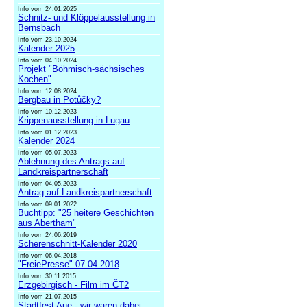
Info vom 24.01.2025
Schnitz- und Klöppelausstellung in
Bernsbach
Info vom 23.10.2024
Kalender 2025
Info vom 04.10.2024
Projekt "Böhmisch-sächsisches
Kochen"
Info vom 12.08.2024
Bergbau in Potůčky?
Info vom 10.12.2023
Krippenausstellung in Lugau
Info vom 01.12.2023
Kalender 2024
Info vom 05.07.2023
Ablehnung des Antrags auf
Landkreispartnerschaft
Info vom 04.05.2023
Antrag auf Landkreispartnerschaft
Info vom 09.01.2022
Buchtipp: "25 heitere Geschichten
aus Abertham"
Info vom 24.06.2019
Scherenschnitt-Kalender 2020
Info vom 06.04.2018
"FreiePresse" 07.04.2018
Info vom 30.11.2015
Erzgebirgisch - Film im ČT2
Info vom 21.07.2015
Stadtfest Aue - wir waren dabei