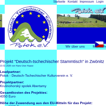
Navigation
Startseite
Kontakt
Impressum
Login
überspringen
Navigation
Wir über uns
Mitmach
überspringen
Projekt "Deutsch-tschechischer Stammtisch" in Zwönitz
10.02.2026
von Hans-Uwe Haase
Leadpartner:
Potok - Deutsch-Tschechischer Kulturverein e. V.
Projektpartner:
Krušnohorský spolek Abertamy
Gesamtkosten des Projektes:
4050 Euro
Höhe der Zuwendung aus den EU-Mitteln für das Projekt: