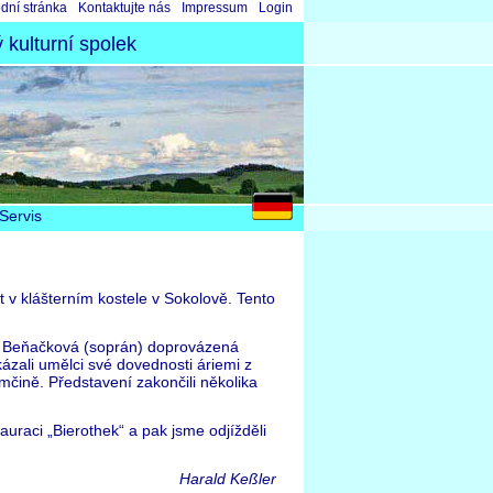
skočit
dní stránka
Kontaktujte nás
Impressum
Login
igaci
kulturní spolek
Servis
 v klášterním kostele v Sokolově. Tento
a Beňačková (soprán) doprovázená
ázali umělci své dovednosti áriemi z
mčině. Představení zakončili několika
uraci „Bierothek“ a pak jsme odjížděli
Harald Keßler