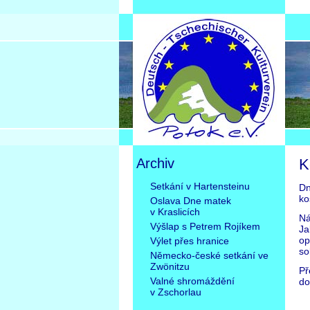
Archiv
K
Přeskočit
Setkání v Hartensteinu
Dn
navigaci
ko
Oslava Dne matek
v Kraslicích
Ná
Výšlap s Petrem Rojíkem
Ja
op
Výlet přes hranice
so
Německo-české setkání ve
Zwönitzu
Př
Valné shromáždění
do
v Zschorlau