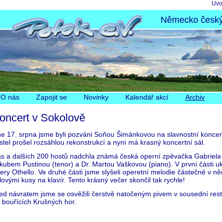
Pře
Úvo
nav
Německo český 
Přeskočit
O nás
Zapojit se
Novinky
Kalendář akcí
Archiv
navigaci
oncert v Sokolově
e 17. srpna jsme byli pozváni Soňou Šimánkovou na slavnostní koncert
stel prošel rozsáhlou rekonstrukcí a nyní má krasný koncertní sál.
s a dalších 200 hostů nadchla známá česká operní zpěvačka Gabriel
kubem Pustinou (tenor) a Dr. Martou Vaškovou (piano). V první části uk
ery Othello. Ve druhé části jsme slyšeli operetní melodie částečně v ně
lovými kusy na klavír. Tento krásný večer skončil tak rychle!
ed návratem jsme se osvěžili čerstvě natočeným pivem v sousední resta
 bouřících Krušných hor.