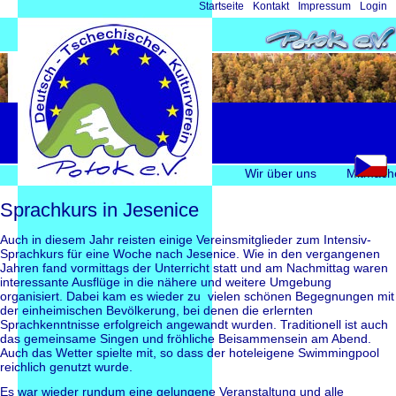
Navigation
Startseite
Kontakt
Impressum
Login
überspringen
Navigation
Wir über uns
Mitmach
überspringen
Sprachkurs in Jesenice
Auch in diesem Jahr reisten einige Vereinsmitglieder zum Intensiv-
Sprachkurs für eine Woche nach Jesenice. Wie in den vergangenen
Jahren fand vormittags der Unterricht statt und am Nachmittag waren
interessante Ausflüge in die nähere und weitere Umgebung
organisiert. Dabei kam es wieder zu vielen schönen Begegnungen mit
der einheimischen Bevölkerung, bei denen die erlernten
Sprachkenntnisse erfolgreich angewandt wurden. Traditionell ist auch
das gemeinsame Singen und fröhliche Beisammensein am Abend.
Auch das Wetter spielte mit, so dass der hoteleigene Swimmingpool
reichlich genutzt wurde.
Es war wieder rundum eine gelungene Veranstaltung und alle