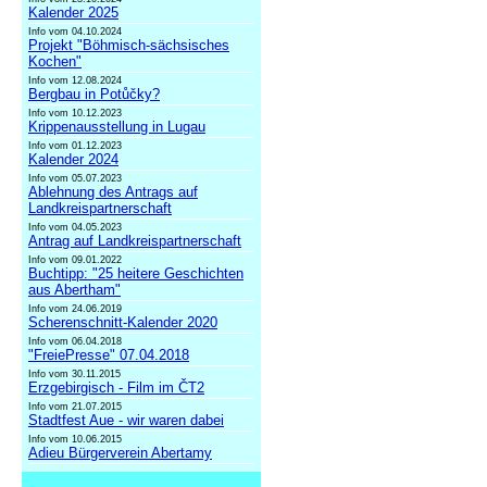
Kalender 2025
Info vom 04.10.2024
Projekt "Böhmisch-sächsisches
Kochen"
Info vom 12.08.2024
Bergbau in Potůčky?
Info vom 10.12.2023
Krippenausstellung in Lugau
Info vom 01.12.2023
Kalender 2024
Info vom 05.07.2023
Ablehnung des Antrags auf
Landkreispartnerschaft
Info vom 04.05.2023
Antrag auf Landkreispartnerschaft
Info vom 09.01.2022
Buchtipp: "25 heitere Geschichten
aus Abertham"
Info vom 24.06.2019
Scherenschnitt-Kalender 2020
Info vom 06.04.2018
"FreiePresse" 07.04.2018
Info vom 30.11.2015
Erzgebirgisch - Film im ČT2
Info vom 21.07.2015
Stadtfest Aue - wir waren dabei
Info vom 10.06.2015
Adieu Bürgerverein Abertamy