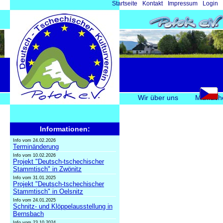
Navigation
Startseite
Kontakt
Impressum
Login
überspringen
Navigation
Wir über uns
Mitmach
überspringen
Informationen:
Info vom 24.02.2026
Terminänderung
Info vom 10.02.2026
Projekt "Deutsch-tschechischer
Stammtisch" in Zwönitz
Info vom 31.01.2025
Projekt "Deutsch-tschechischer
Stammtisch" in Oelsnitz
Info vom 24.01.2025
Schnitz- und Klöppelausstellung in
Bernsbach
Info vom 23.10.2024