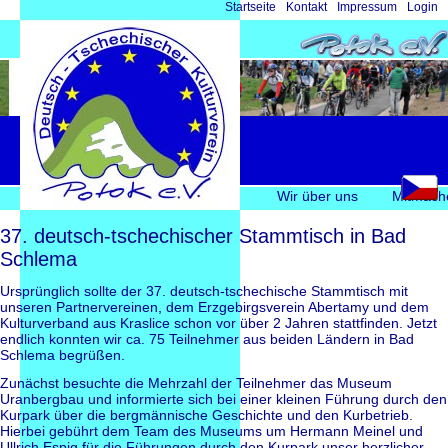
Navigation
Startseite
Kontakt
Impressum
Login
überspringen
Navigation
Wir über uns
Mitmach
überspringen
37. deutsch-tschechischer Stammtisch in Bad
Schlema
Ursprünglich sollte der 37. deutsch-tschechische Stammtisch mit
unseren Partnervereinen, dem Erzgebirgsverein Abertamy und dem
Kulturverband aus Kraslice schon vor über 2 Jahren stattfinden. Jetzt
endlich konnten wir ca. 75 Teilnehmer aus beiden Ländern in Bad
Schlema begrüßen.
Zunächst besuchte die Mehrzahl der Teilnehmer das Museum
Uranbergbau und informierte sich bei einer kleinen Führung durch den
Kurpark über die bergmännische Geschichte und den Kurbetrieb.
Hierbei gebührt dem Team des Museums um Hermann Meinel und
Ullrich Espig für die Führungen durch den Kurpark unser herzlicher