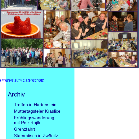
Hinweis zum Datenschutz
Archiv
Navigation
Treffen in Hartenstein
überspringen
Muttertagsfeier Kraslice
Frühlingswanderung
mit Petr Rojík
Grenzfahrt
Stammtisch in Zwönitz