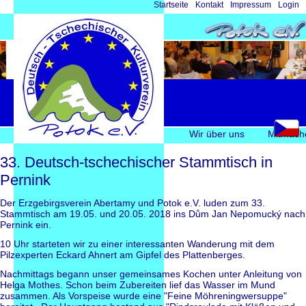
Navigation
Startseite
Kontakt
Impressum
Login
überspringen
Navigation
Wir über uns
Mitmach
überspringen
33. Deutsch-tschechischer Stammtisch in
Pernink
Der Erzgebirgsverein Abertamy und Potok e.V. luden zum 33.
Stammtisch am 19.05. und 20.05. 2018 ins Dům Jan Nepomucký nach
Pernink ein.
10 Uhr starteten wir zu einer interessanten Wanderung mit dem
Pilzexperten Eckard Ahnert am Gipfel des Plattenberges.
Nachmittags begann unser gemeinsames Kochen unter Anleitung von
Helga Mothes. Schon beim Zubereiten lief das Wasser im Mund
zusammen. Als Vorspeise wurde eine "Feine Möhreningwersuppe"